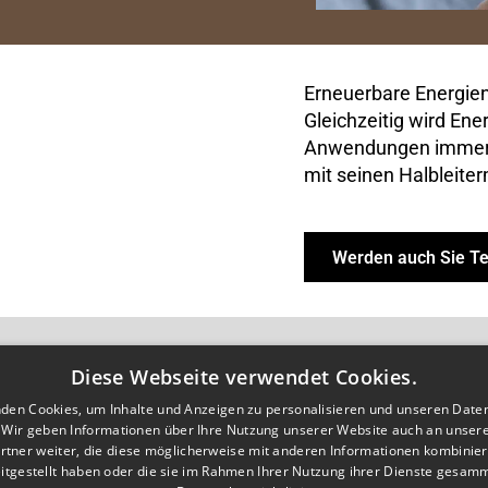
Erneuerbare Energie
Gleichzeitig wird Ene
Anwendungen immer wi
mit seinen Halbleite
Werden auch Sie Te
Diese Webseite verwendet Cookies.
den Cookies, um Inhalte und Anzeigen zu personalisieren und unseren Date
. Wir geben Informationen über Ihre Nutzung unserer Website auch an unser
rtner weiter, die diese möglicherweise mit anderen Informationen kombiniere
ial Media-Accounts
itgestellt haben oder die sie im Rahmen Ihrer Nutzung ihrer Dienste gesam