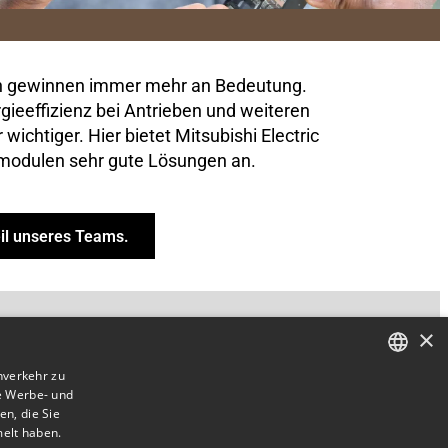
n gewinnen immer mehr an Bedeutung.
rgieeffizienz bei Antrieben und weiteren
chtiger. Hier bietet Mitsubishi Electric
rmodulen sehr gute Lösungen an.
il unseres Teams.
×
nverkehr zu
e Werbe- und
GERMAN
n, die Sie
ENGLISH
melt haben.