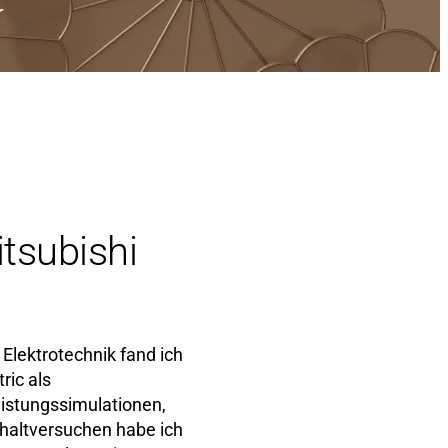
r
tsubishi
lektrotechnik fand ich
ric als
eistungssimulationen,
altversuchen habe ich